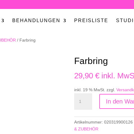
BEHANDLUNGEN
PREISLISTE
STUD
UBEHÖR
/ Farbring
Farbring
29,90
€
inkl. MwS
inkl. 19 % MwSt.
zzgl.
Versandk
Farbring
In den Wa
Menge
Artikelnummer:
020319900126
& ZUBEHÖR